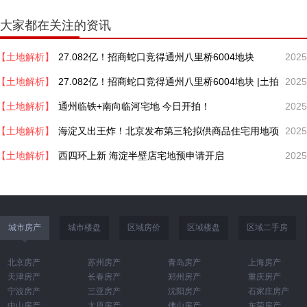
大家都在关注的资讯
【土地解析】
27.082亿！招商蛇口竞得通州八里桥6004地块
2025
【土地解析】
27.082亿！招商蛇口竞得通州八里桥6004地块 |土拍
2025
【土地解析】
快讯
通州临铁+南向临河宅地 今日开拍！
2025
【土地解析】
海淀又出王炸！北京发布第三轮拟供商品住宅用地项
2025
【土地解析】
目清单
西四环上新 海淀半壁店宅地预申请开启
2025
城市房产
城市楼盘
区域房价
区域楼盘
区域二手房
北京房产
苏州房产
青岛房产
上海房产
天津房产
长春房产
郑州房产
重庆房产
宁波房产
三亚房产
沈阳房产
石家庄房产
中山房产
太原房产
佛山房产
东莞房产