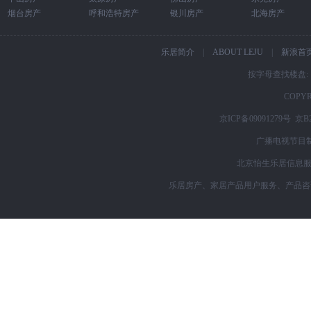
烟台房产
呼和浩特房产
银川房产
北海房产
乐居简介
|
ABOUT LEJU
|
新浪首
按字母查找楼盘
COPYR
京ICP备09091279号
京B2
广播电视节目制
北京怡生乐居信息服务
乐居房产、家居产品用户服务、产品咨询购买