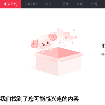
乐居首页
乐居财经
新房
二手房
家居
直播
去
我们找到了您可能感兴趣的内容