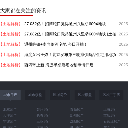
大家都在关注的资讯
【土地解析】
27.082亿！招商蛇口竞得通州八里桥6004地块
2025
【土地解析】
27.082亿！招商蛇口竞得通州八里桥6004地块 |土拍
2025
【土地解析】
快讯
通州临铁+南向临河宅地 今日开拍！
2025
【土地解析】
海淀又出王炸！北京发布第三轮拟供商品住宅用地项
2025
【土地解析】
目清单
西四环上新 海淀半壁店宅地预申请开启
2025
城市房产
城市楼盘
区域房价
区域楼盘
区域二手房
北京房产
苏州房产
青岛房产
上海房产
天津房产
长春房产
郑州房产
重庆房产
宁波房产
三亚房产
沈阳房产
石家庄房产
中山房产
太原房产
佛山房产
东莞房产