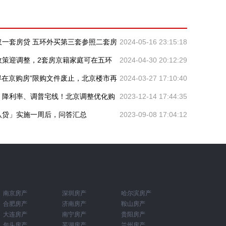
仅一套房贷 五环外买第三套参照二套房
2024-05-16 23:15:18
政策迎调整，2套房京籍家庭可在五环
2024-04-30 20:12:29
得在京购房”限购文件废止，北京楼市再
2024-03-27 17:10:40
、降利率、调普宅线！北京调整优化购
2023-12-14 17:44:35
认贷」实施一周后，问答汇总
2023-09-08 17:04:12
南京房产
深圳房产
哈尔滨房产
合肥房产
济南房产
鞍山房产
大连房产
南宁房产
贵阳房产
包头房产
芜湖房产
兰州房产