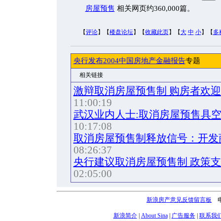
房屋预售
相关网页约360,000篇。
【
评论
】【
楼盘论坛
】【
收藏此页
】【
大
中
小
】【
多
央行发布2004中国房地产金融报告
专题
相关链接
激辩取消房屋预售制 购房者欢
11:00:19
武汉业内人士:取消房屋预售具
10:17:08
取消房屋预售制释放信号：开发
08:26:37
央行建议取消房屋预售制 政策
02:05:00
新浪房产意见反馈留言板
电话
新浪简介
|
About Sina
|
广告服务
|
联系我