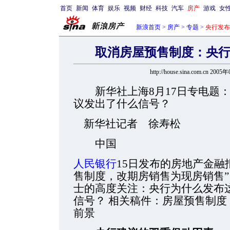
首页
新闻
体育
娱乐
视频
财经
科技
汽车
房产
游戏
女
新浪首页
>
房产
>
专题
>
央行发布
取消房屋预售制度：央
http://house.sina.com.cn 20
新华社上海8月17日专电题
议发出了什么信号？
新华社记者 徐寿松
中国
人民银行
15日发布的房地产金融
售制度，改期房销售为现房销售
士的高度关注：央行为什么发布
信号？ 相关稿件：房屋预售制
前景