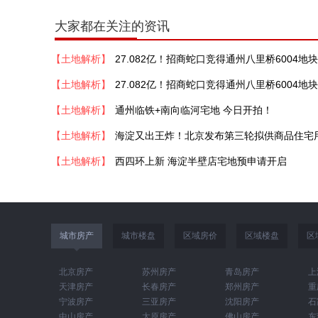
大家都在关注的资讯
【土地解析】
27.082亿！招商蛇口竞得通州八里桥6004地块
【土地解析】
27.082亿！招商蛇口竞得通州八里桥6004地块
【土地解析】
快讯
通州临铁+南向临河宅地 今日开拍！
【土地解析】
海淀又出王炸！北京发布第三轮拟供商品住宅
【土地解析】
目清单
西四环上新 海淀半壁店宅地预申请开启
城市房产
城市楼盘
区域房价
区域楼盘
区
北京房产
苏州房产
青岛房产
上
天津房产
长春房产
郑州房产
重
宁波房产
三亚房产
沈阳房产
石
中山房产
太原房产
佛山房产
东