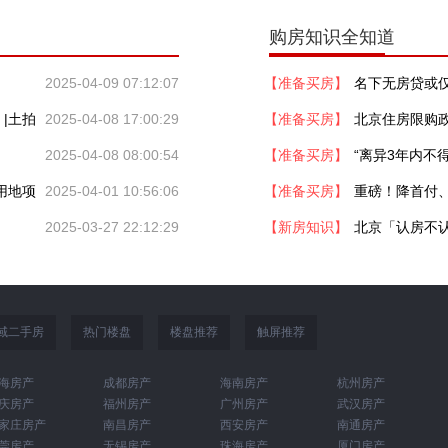
购房知识全知道
2025-04-09 07:12:07
【准备买房】
名下无房贷或
 |土拍
2025-04-08 17:00:29
【准备买房】
贷执行
北京住房限购
2025-04-08 08:00:54
【准备买房】
外新购一套房
“离异3年内不
用地项
2025-04-01 10:56:06
【准备买房】
出利好“补丁”
重磅！降首付
2025-03-27 22:12:29
【新房知识】
房政策
北京「认房不
域二手房
热门楼盘
楼盘推荐
触屏推荐
海房产
成都房产
海南房产
杭州房产
庆房产
福州房产
广州房产
武汉房产
家庄房产
南昌房产
西安房产
南通房产
莞房产
无锡房产
珠海房产
厦门房产