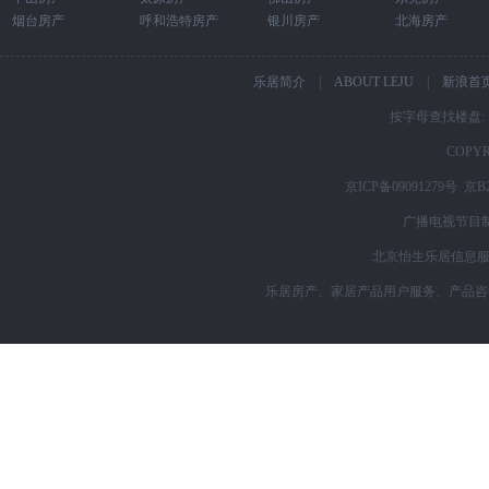
烟台房产
呼和浩特房产
银川房产
北海房产
乐居简介
|
ABOUT LEJU
|
新浪首
按字母查找楼盘
COPYR
京ICP备09091279号
京B2
广播电视节目制
北京怡生乐居信息服务
乐居房产、家居产品用户服务、产品咨询购买