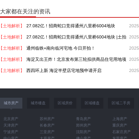
大家都在关注的资讯
【土地解析】
27.082亿！招商蛇口竞得通州八里桥6004地块
2025
【土地解析】
27.082亿！招商蛇口竞得通州八里桥6004地块 |土拍
2025
【土地解析】
快讯
通州临铁+南向临河宅地 今日开拍！
2025
【土地解析】
海淀又出王炸！北京发布第三轮拟供商品住宅用地项
2025
【土地解析】
目清单
西四环上新 海淀半壁店宅地预申请开启
2025
城市房产
城市楼盘
区域房价
区域楼盘
区域二手房
北京房产
苏州房产
青岛房产
上海房产
天津房产
长春房产
郑州房产
重庆房产
宁波房产
三亚房产
沈阳房产
石家庄房产
中山房产
太原房产
佛山房产
东莞房产