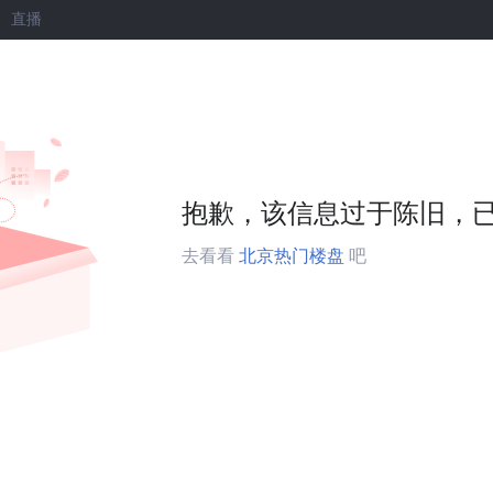
直播
抱歉，该信息过于陈旧，
去看看
北京热门楼盘
吧