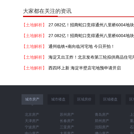
大家都在关注的资讯
【土地解析】
27.082亿！招商蛇口竞得通州八里桥6004地块
【土地解析】
27.082亿！招商蛇口竞得通州八里桥6004地块
【土地解析】
快讯
通州临铁+南向临河宅地 今日开拍！
【土地解析】
海淀又出王炸！北京发布第三轮拟供商品住宅
【土地解析】
目清单
西四环上新 海淀半壁店宅地预申请开启
城市房产
城市楼盘
区域房价
区域楼盘
区
北京房产
苏州房产
青岛房产
上
天津房产
长春房产
郑州房产
重
宁波房产
三亚房产
沈阳房产
石
中山房产
太原房产
佛山房产
东