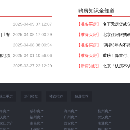
购房知识全知道
2025-04-09 07:12:07
【准备买房】
名下无房贷或
 |土拍
2025-04-08 17:00:29
【准备买房】
贷执行
北京住房限购
2025-04-08 08:00:54
【准备买房】
外新购一套房
“离异3年内不
用地项
2025-04-01 10:56:06
【准备买房】
出利好“补丁”
重磅！降首付
2025-03-27 22:12:29
【新房知识】
房政策
北京「认房不
域二手房
热门楼盘
楼盘推荐
触屏推荐
海房产
成都房产
海南房产
杭州房产
庆房产
福州房产
广州房产
武汉房产
家庄房产
南昌房产
西安房产
南通房产
莞房产
无锡房产
珠海房产
厦门房产