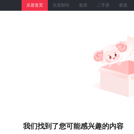
乐居首页
乐居财经
新房
二手房
家居
我们找到了您可能感兴趣的内容