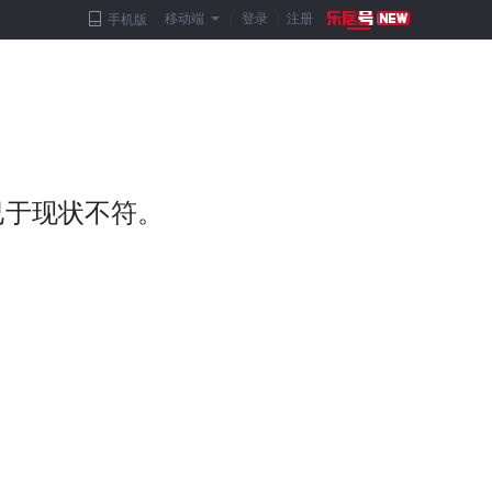
移动端
|
登录
|
注册
手机版
已于现状不符。