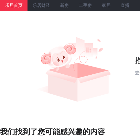
乐居首页
乐居财经
新房
二手房
家居
直播
去
我们找到了您可能感兴趣的内容