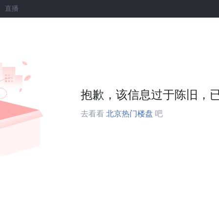
直播
抱歉，该信息过于陈旧，
去看看
北京热门楼盘
吧