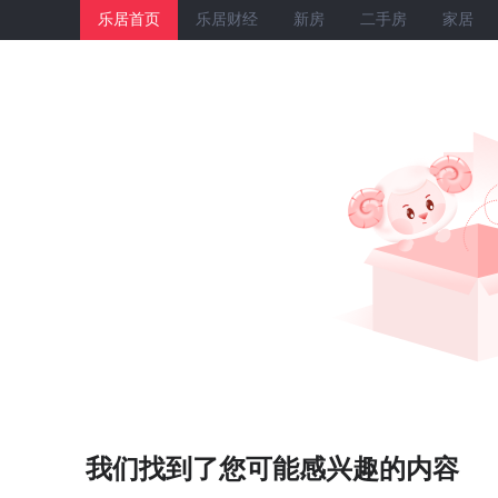
乐居首页
乐居财经
新房
二手房
家居
我们找到了您可能感兴趣的内容