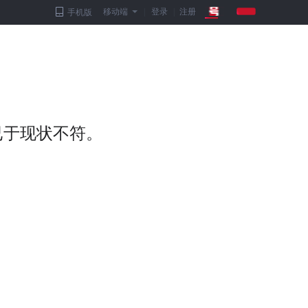
移动端
|
登录
|
注册
手机版
已于现状不符。