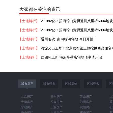
大家都在关注的资讯
【土地解析】
27.082亿！招商蛇口竞得通州八里桥6004地块
【土地解析】
27.082亿！招商蛇口竞得通州八里桥6004地块
【土地解析】
快讯
通州临铁+南向临河宅地 今日开拍！
【土地解析】
海淀又出王炸！北京发布第三轮拟供商品住宅
【土地解析】
目清单
西四环上新 海淀半壁店宅地预申请开启
城市房产
城市楼盘
区域房价
区域楼盘
区
北京房产
苏州房产
青岛房产
上
天津房产
长春房产
郑州房产
重
宁波房产
三亚房产
沈阳房产
石
中山房产
太原房产
佛山房产
东