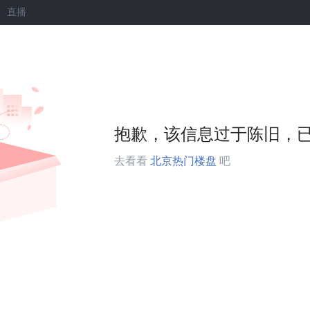
直播
抱歉，该信息过于陈旧，
去看看
北京热门楼盘
吧