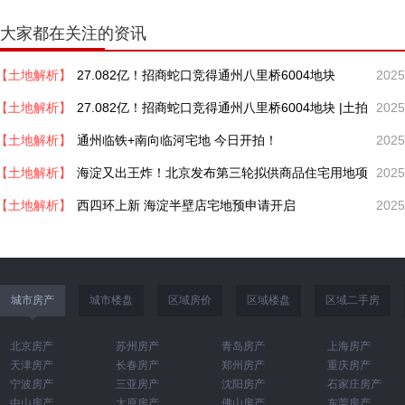
大家都在关注的资讯
【土地解析】
27.082亿！招商蛇口竞得通州八里桥6004地块
2025
【土地解析】
27.082亿！招商蛇口竞得通州八里桥6004地块 |土拍
2025
【土地解析】
快讯
通州临铁+南向临河宅地 今日开拍！
2025
【土地解析】
海淀又出王炸！北京发布第三轮拟供商品住宅用地项
2025
【土地解析】
目清单
西四环上新 海淀半壁店宅地预申请开启
2025
城市房产
城市楼盘
区域房价
区域楼盘
区域二手房
北京房产
苏州房产
青岛房产
上海房产
天津房产
长春房产
郑州房产
重庆房产
宁波房产
三亚房产
沈阳房产
石家庄房产
中山房产
太原房产
佛山房产
东莞房产