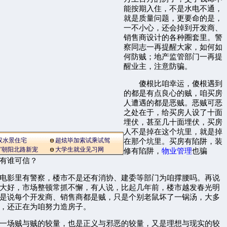
能按期入住，不是水电不通，
就是质量问题，更要命的是，
一不小心，还会掉到开发商、
销售商设计的各种圈套里。警
察同志一再提醒大家，如何如
何防贼；地产监管部门一再提
醒业主，注意防骗。
傻根比咱幸运，傻根遇到
的都是有点良心的贼，咱买房
人遭遇的都是恶贼。恶贼可恶
之处在于，给买房人设了十面
埋伏，甚至几十面埋伏，买房
人不是掉在这个坑里，就是掉
双水景住宅
超炫毕加索试乘试驾
在那个坑里。买房有陷阱，装
岸”朝阳北路新宠
大学生就业见习网
修有陷阱，
物业管理
也骗
有谁可信？
影里有警察，楼市不是还有消协、建委等部门为咱撑腰吗。再说
大好，市场整顿常抓不懈，有人说，比起几年前，楼市越发春光明
是说每个开发商、销售商都是贼，只是个别老鼠坏了一锅汤，大多
，还正在为咱努力造房子。
场贼与贼的较量，也是正义与邪恶的较量，又是理想与现实的较