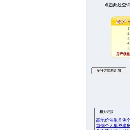
点击此处查
1
2
3
4
5
房产楼盘
相关链接
高地价催生首例个
首例个人集资建房