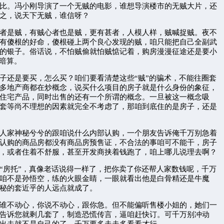
比。冯小刚导演了一个无贼的电影，谁想导演楼市的无贼大片，还
之，说天下无贼，谁信呀？
是贼，有贼心者也是贼，更有甚者，人模人样，贼喊捉贼。夜不
有傻根的好命，傻根碰上两个良心发现的贼，咱只能把自己全副武
的银子。俗话说，不怕贼偷就怕贼惦记着，购房漫漫征途还是要小
”暗算。
还是要买，怎么买？咱们要看清楚这些“贼”的骗术，不能往圈套
多地产商都在炒概念，说买什么项目的房子就是什么身份的象征，
住宅产品，同时出售的还有一个所谓的概念。一旦被这一概念吸
套等尚不理想的因素就完全不考虑了，那咱到底住的是房子，还是
家神秘兮兮的跟咱说什么内部认购，一个朋友告诉俺千万别急着
认购的商品房都没有商品房预售证，不合法的事咱可不能干，房子
，或者住着不舒服，甚至开发商挟着钱跑了，咱上哪儿说理去啊？
房托”，真像老话说得一样了，把你卖了你还帮人家数钱呢，千万
咱不是孙悟空，练的火眼金睛，一眼就看出他是白骨精还是牛魔
秘的套近乎的人远点就成了。
不动心，你说不动心，跟你急。但不能偏听售楼小姐的，她们一
告诉您就剩几套了，制造恐慌传言，逼咱赶快订。可千万别冲动
出去就不是自己的了，千万要多走走多看看才行。