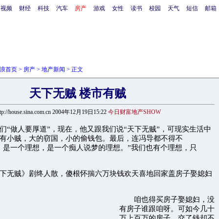
视频
财经
科技
汽车
房产
游戏
女性
读书
校园
天气
短信
邮箱
浪首页
>
房产
>
地产新闻
> 正文
天下无贼 楼市有贼
ttp://house.sina.com.cn 2004年12月19日15:22
今日财富地产SHOW
们“做人要厚道”，现在，他又跟我们说“天下无贼”，可现实生活中
有小贼，大的窃国，小的偷钱包。最后，连冯导都不得不
》是一个理想，是一个痴人说梦的理想。”我们也有个理想，只
无贼》剧终人散，傻根怀揣六万块钱欢天喜地回家盖房子娶媳妇
咱也得买房子娶媳妇，没
有房子谁跟咱呀。可如今几十
万上百万的房子，交了钱却不