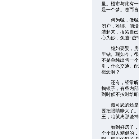
量。楼市与此有一
是一个梦。总而言
何为贼，做贼者
闭户，难哪。咱没
装起来，捂紧自己
心为妙，免遭“贼
媳妇要娶，房子
里钻。现如今，很
不是单纯出售一个
引，什么交通、配
概念啊？
还有，经常听人
掏银子，有些内部
到时候不按时给咱
最可恶的还是“
要把眼睛睁大了。
王，咱就离那些神
看到好房子，谁
个个跟人精似的，
啊，兜里的银子掏