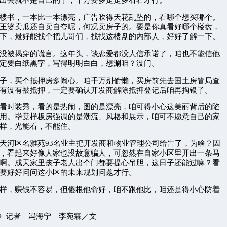
书，一本比一本漂亮，广告吹得天花乱坠的，看哪个想买哪个。
王婆卖瓜还自卖自夸呢，何况卖房子的。要是你真看好哪个楼盘，
下，最好能找个把儿哥们，找找这楼盘的内部人，好好了解一下。
被揭穿的谎言。这年头，谈恋爱都没人信承诺了，咱也不能信他
定要白纸黑字，写得明明白白，想涮咱？没门。
，买个抵押房多闹心。咱千万别偷懒，买房前先去国土房管局查
有没有被抵押，一定要确认开发商解除抵押登记后咱再掏银子。
时装秀，看的是热闹，图的是漂亮，咱可得小心这美丽背后的陷
用。毕竟样板房强调的是潮流、风格和展示，咱可不愿意自己的家
样，光能看，不能住。
河区名雅苑93名业主把开发商和物业管理公司给告了，为啥？因
，看起来好像人家也没故意骗人，可忽然在自家小区里开出一条马
啊。成天家里孩子老人出个门都要提心吊胆，这日子还能过嘛？看
要好好问问这小区的未来规划问题才行。
，赚钱不容易，但傻根他命好，咱不跟他比，咱还是得小心防着
》记者 冯海宁 李宛霖／文