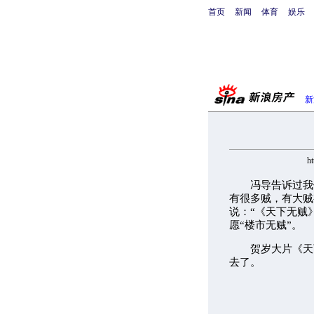
首页
新闻
体育
娱乐
新
h
冯导告诉过我
有很多贼，有大贼
说：“《天下无贼
愿“楼市无贼”。
贺岁大片《天下
去了。