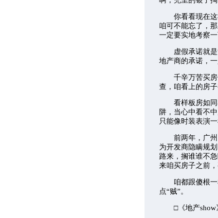
你看看现在这楼
咱可不能忘了，那
一定要实地考察一
虚假承诺就是没
地产商的承诺，一
千辛万苦买房子
查，咱看上的房子
看样板房如同看
阱，当心中看不中
只能像时装表演一
前两年，广州天
为开发商隐瞒规划
路来，搁谁谁不急
来咱买房子之前，
咱都跟傻根一样
点“贼”。
□《地产show