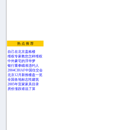
热 点 推 荐
自己在北京盖栋楼
维权专家教您怎样维权
中外豪宅的浮华梦
银行重拳瞄准违约人
2004CIHAF中国住交会
北京12月新推楼盘一览
全国各地标志性建筑
2005年宜家家具目录
房价涨跌谁说了算