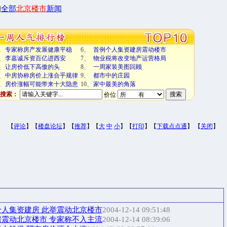
询
全部
北京楼市
新闻
、
专家称房产发展健康平稳
6、
首例个人集资建房震动楼市
、
李嘉诚斥资百亿进西安
7、
物业税将改变地产运营格局
、
让房价低下高傲的头
8、
一周家装美图回顾
、
中房协称房价上涨合乎规律
9、
都市中的庄园
、
房价涨幅可能带来十大隐患
10、
家中最美的角落
搜索：
价位
【
评论
】【
楼盘论坛
】【
推荐
】【
大
中
小
】【
打印
】【
下载点点通
】 【
关闭
】
人集资建房 此举震动北京楼市
2004-12-14 09:51:48
震动北京楼市 专家称不入主流
2004-12-14 08:39:06