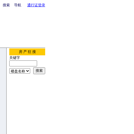
搜索
导航
通行证登录
房 产 狂 搜
关键字