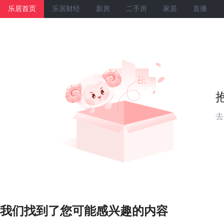
乐居首页
乐居财经
新房
二手房
家居
直播
去
我们找到了您可能感兴趣的内容