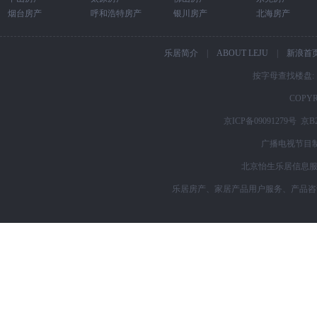
烟台房产
呼和浩特房产
银川房产
北海房产
乐居简介
|
ABOUT LEJU
|
新浪首
按字母查找楼盘
COPYR
京ICP备09091279号
京B2
广播电视节目制
北京怡生乐居信息服务
乐居房产、家居产品用户服务、产品咨询购买