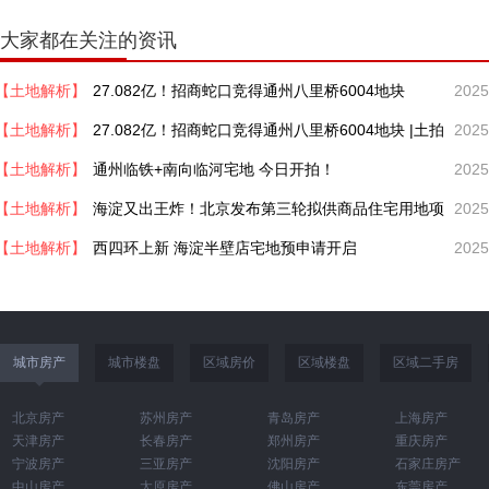
大家都在关注的资讯
【土地解析】
27.082亿！招商蛇口竞得通州八里桥6004地块
2025
【土地解析】
27.082亿！招商蛇口竞得通州八里桥6004地块 |土拍
2025
【土地解析】
快讯
通州临铁+南向临河宅地 今日开拍！
2025
【土地解析】
海淀又出王炸！北京发布第三轮拟供商品住宅用地项
2025
【土地解析】
目清单
西四环上新 海淀半壁店宅地预申请开启
2025
城市房产
城市楼盘
区域房价
区域楼盘
区域二手房
北京房产
苏州房产
青岛房产
上海房产
天津房产
长春房产
郑州房产
重庆房产
宁波房产
三亚房产
沈阳房产
石家庄房产
中山房产
太原房产
佛山房产
东莞房产