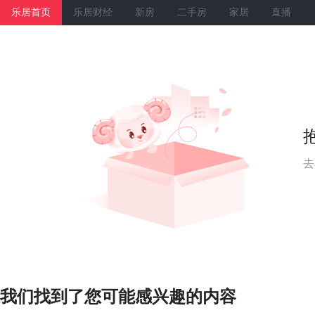
乐居首页
乐居财经
新房
二手房
家居
直播
去
我们找到了您可能感兴趣的内容