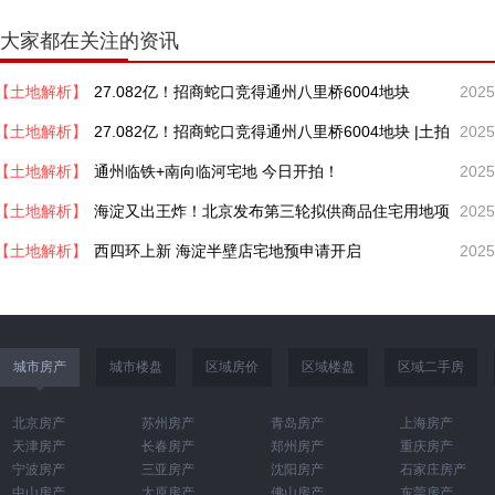
大家都在关注的资讯
【土地解析】
27.082亿！招商蛇口竞得通州八里桥6004地块
2025
【土地解析】
27.082亿！招商蛇口竞得通州八里桥6004地块 |土拍
2025
【土地解析】
快讯
通州临铁+南向临河宅地 今日开拍！
2025
【土地解析】
海淀又出王炸！北京发布第三轮拟供商品住宅用地项
2025
【土地解析】
目清单
西四环上新 海淀半壁店宅地预申请开启
2025
城市房产
城市楼盘
区域房价
区域楼盘
区域二手房
北京房产
苏州房产
青岛房产
上海房产
天津房产
长春房产
郑州房产
重庆房产
宁波房产
三亚房产
沈阳房产
石家庄房产
中山房产
太原房产
佛山房产
东莞房产