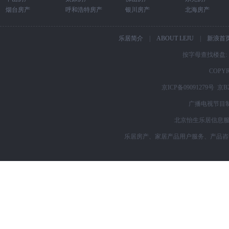
烟台房产
呼和浩特房产
银川房产
北海房产
乐居简介
|
ABOUT LEJU
|
新浪首
按字母查找楼盘
COPYR
京ICP备09091279号
京B2
广播电视节目制
北京怡生乐居信息服务
乐居房产、家居产品用户服务、产品咨询购买