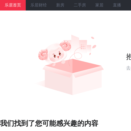
乐居首页
乐居财经
新房
二手房
家居
直播
去
我们找到了您可能感兴趣的内容