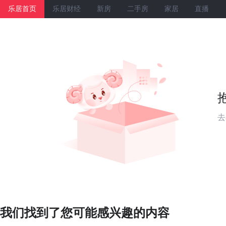
乐居首页
乐居财经
新房
二手房
家居
直播
去
我们找到了您可能感兴趣的内容