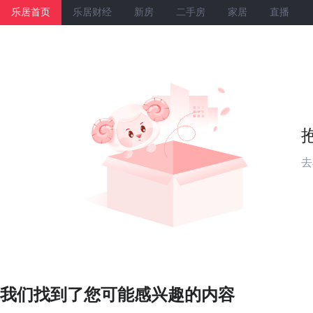
乐居首页
乐居财经
新房
二手房
家居
直播
去
我们找到了您可能感兴趣的内容