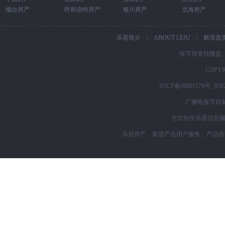
烟台房产
呼和浩特房产
银川房产
北海房产
乐居简介
|
ABOUT LEJU
|
新浪首
按字母查找楼盘
COPYR
京ICP备09091279号
京B2
广播电视节目制
北京怡生乐居信息服务
乐居房产、家居产品用户服务、产品咨询购买