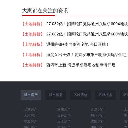
大家都在关注的资讯
【土地解析】
27.082亿！招商蛇口竞得通州八里桥6004地块
【土地解析】
27.082亿！招商蛇口竞得通州八里桥6004地块
【土地解析】
快讯
通州临铁+南向临河宅地 今日开拍！
【土地解析】
海淀又出王炸！北京发布第三轮拟供商品住宅
【土地解析】
目清单
西四环上新 海淀半壁店宅地预申请开启
城市房产
城市楼盘
区域房价
区域楼盘
区
北京房产
苏州房产
青岛房产
上
天津房产
长春房产
郑州房产
重
宁波房产
三亚房产
沈阳房产
石
中山房产
太原房产
佛山房产
东