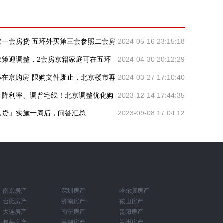
仅一套房贷 五环外买第三套参照二套房
2024-05-16 23:15:18
政策迎调整，2套房京籍家庭可在五环
2024-04-30 20:12:29
得在京购房”限购文件废止，北京楼市再
2024-03-27 17:10:40
、降利率、调普宅线！北京调整优化购
2023-12-14 17:44:35
认贷」实施一周后，问答汇总
2023-09-08 17:04:12
南京房产
深圳房产
哈尔滨房产
合肥房产
济南房产
鞍山房产
大连房产
南宁房产
贵阳房产
包头房产
芜湖房产
兰州房产