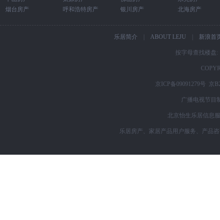
烟台房产
呼和浩特房产
银川房产
北海房产
乐居简介
|
ABOUT LEJU
|
新浪首
按字母查找楼盘
COPYR
京ICP备09091279号
京B2
广播电视节目制
北京怡生乐居信息服务
乐居房产、家居产品用户服务、产品咨询购买