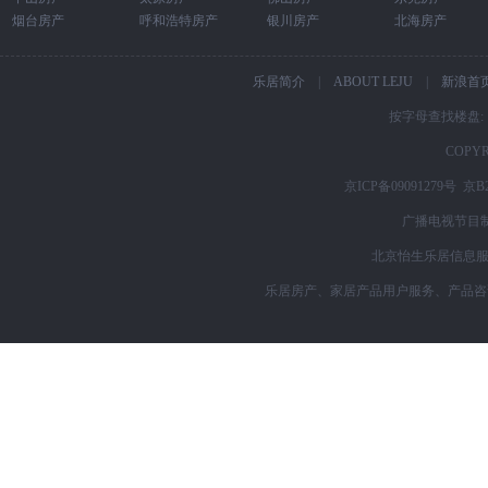
烟台房产
呼和浩特房产
银川房产
北海房产
乐居简介
|
ABOUT LEJU
|
新浪首
按字母查找楼盘
COPYR
京ICP备09091279号
京B2
广播电视节目制
北京怡生乐居信息服务
乐居房产、家居产品用户服务、产品咨询购买