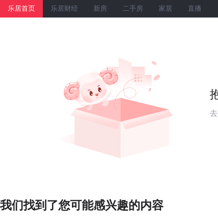
乐居首页
乐居财经
新房
二手房
家居
直播
去
我们找到了您可能感兴趣的内容