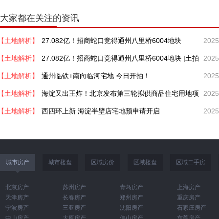
大家都在关注的资讯
【土地解析】
27.082亿！招商蛇口竞得通州八里桥6004地块
2025
【土地解析】
27.082亿！招商蛇口竞得通州八里桥6004地块 |土拍
2025
【土地解析】
快讯
通州临铁+南向临河宅地 今日开拍！
2025
【土地解析】
海淀又出王炸！北京发布第三轮拟供商品住宅用地项
2025
【土地解析】
目清单
西四环上新 海淀半壁店宅地预申请开启
2025
城市房产
城市楼盘
区域房价
区域楼盘
区域二手房
北京房产
苏州房产
青岛房产
上海房产
天津房产
长春房产
郑州房产
重庆房产
宁波房产
三亚房产
沈阳房产
石家庄房产
中山房产
太原房产
佛山房产
东莞房产