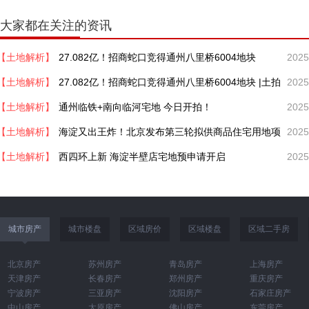
大家都在关注的资讯
【土地解析】
27.082亿！招商蛇口竞得通州八里桥6004地块
2025
【土地解析】
27.082亿！招商蛇口竞得通州八里桥6004地块 |土拍
2025
【土地解析】
快讯
通州临铁+南向临河宅地 今日开拍！
2025
【土地解析】
海淀又出王炸！北京发布第三轮拟供商品住宅用地项
2025
【土地解析】
目清单
西四环上新 海淀半壁店宅地预申请开启
2025
城市房产
城市楼盘
区域房价
区域楼盘
区域二手房
北京房产
苏州房产
青岛房产
上海房产
天津房产
长春房产
郑州房产
重庆房产
宁波房产
三亚房产
沈阳房产
石家庄房产
中山房产
太原房产
佛山房产
东莞房产