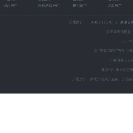
烟台房产
呼和浩特房产
银川房产
北海房产
乐居简介
|
ABOUT LEJU
|
新浪首
按字母查找楼盘
COPYR
京ICP备09091279号
京B2
广播电视节目制
北京怡生乐居信息服务
乐居房产、家居产品用户服务、产品咨询购买