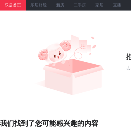
乐居首页
乐居财经
新房
二手房
家居
直播
去
我们找到了您可能感兴趣的内容