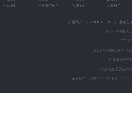
烟台房产
呼和浩特房产
银川房产
北海房产
乐居简介
|
ABOUT LEJU
|
新浪首
按字母查找楼盘
COPYR
京ICP备09091279号
京B2
广播电视节目制
北京怡生乐居信息服务
乐居房产、家居产品用户服务、产品咨询购买