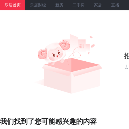
乐居首页
乐居财经
新房
二手房
家居
直播
去
我们找到了您可能感兴趣的内容