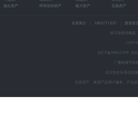
烟台房产
呼和浩特房产
银川房产
北海房产
乐居简介
|
ABOUT LEJU
|
新浪首
按字母查找楼盘
COPYR
京ICP备09091279号
京B2
广播电视节目制
北京怡生乐居信息服务
乐居房产、家居产品用户服务、产品咨询购买