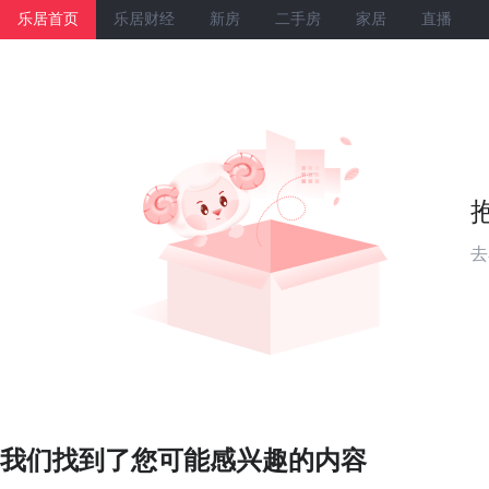
乐居首页
乐居财经
新房
二手房
家居
直播
去
我们找到了您可能感兴趣的内容