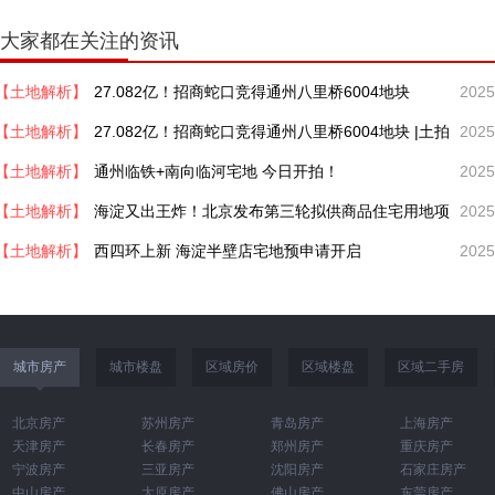
大家都在关注的资讯
【土地解析】
27.082亿！招商蛇口竞得通州八里桥6004地块
2025
【土地解析】
27.082亿！招商蛇口竞得通州八里桥6004地块 |土拍
2025
【土地解析】
快讯
通州临铁+南向临河宅地 今日开拍！
2025
【土地解析】
海淀又出王炸！北京发布第三轮拟供商品住宅用地项
2025
【土地解析】
目清单
西四环上新 海淀半壁店宅地预申请开启
2025
城市房产
城市楼盘
区域房价
区域楼盘
区域二手房
北京房产
苏州房产
青岛房产
上海房产
天津房产
长春房产
郑州房产
重庆房产
宁波房产
三亚房产
沈阳房产
石家庄房产
中山房产
太原房产
佛山房产
东莞房产