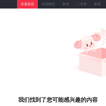
乐居首页
乐居财经
新房
二手房
家居
我们找到了您可能感兴趣的内容