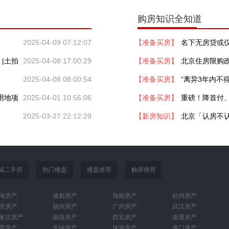
购房知识全知道
2025-04-09 07:12:07
【准备买房】
名下无房贷或
 |土拍
2025-04-08 17:00:29
【准备买房】
贷执行
北京住房限购
2025-04-08 08:00:54
【准备买房】
外新购一套房
“离异3年内不
用地项
2025-04-01 10:56:06
【准备买房】
出利好“补丁”
重磅！降首付
2025-03-27 22:12:29
【新房知识】
房政策
北京「认房不
域二手房
热门楼盘
楼盘推荐
触屏推荐
海房产
成都房产
海南房产
杭州房产
庆房产
福州房产
广州房产
武汉房产
家庄房产
南昌房产
西安房产
南通房产
莞房产
无锡房产
珠海房产
厦门房产