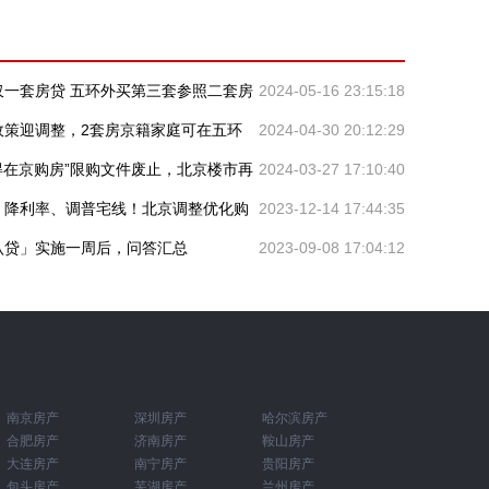
仅一套房贷 五环外买第三套参照二套房
2024-05-16 23:15:18
政策迎调整，2套房京籍家庭可在五环
2024-04-30 20:12:29
得在京购房”限购文件废止，北京楼市再
2024-03-27 17:10:40
、降利率、调普宅线！北京调整优化购
2023-12-14 17:44:35
认贷」实施一周后，问答汇总
2023-09-08 17:04:12
南京房产
深圳房产
哈尔滨房产
合肥房产
济南房产
鞍山房产
大连房产
南宁房产
贵阳房产
包头房产
芜湖房产
兰州房产