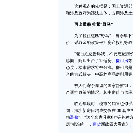
这种观点的依据是：国土资源部部
和涉及政府为违法主体，占用涉及土地
再出重拳 拴紧“野马”
为了拉住这匹“野马”，自今年下
价、采取金融政策平抑房产投机等政
“老百姓总告诉我，不要忘记房价。
感慨。随即出台了经适房、
廉
租房
等
态度，楼市需求将被分流。廉租房是
合的方式解决，中高档商品房则用完
被人们寄予厚望的国家督察组，已于 
产调控政策的情况。其中房价与供应
临近年底时，楼市的销售也似乎在步
旬，深圳新房日均成交仅在 30 套
精
装修
”、“送全套家具家电”等各种方
房”标准统一，
房贷
新政四大看点》)