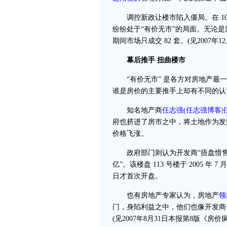
调控新政让楼市陷入僵局。在 10
纷纷处于“有价无市”的局面。无论是
期间市场只成交 82 套。(见2007
幕后推手 扭曲楼市
“有价无市” 是各方对房地产最一
谁是房价的主要推手上却有不同的认
知名地产商
任志强
(
任志强博客
|
府也挤进了房市之中，将土地作为发
价格飞涨。
政府部门则认为开发商“捂盘惜售”
亿”。该楼盘 113 号楼于 2005 年 7
日才首次开盘。
也有房地产专家认为，房地产
领
门，身陷利益之中，他们也像开发商
(见2007年8月31日本报第8版《房