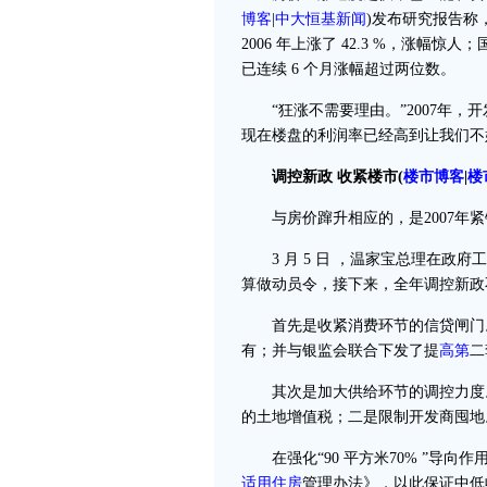
博客
|
中大恒基新闻
)
发布研究报告称，
2006 年上涨了 42.3 %，涨幅惊
已连续 6 个月涨幅超过两位数。
“狂涨不需要理由。”2007年，
现在楼盘的利润率已经高到让我们不
调控新政 收紧楼市
(
楼市博客
|
楼
与房价蹿升相应的，是2007年紧
3 月 5 日 ，温家宝总理在政
算做动员令，接下来，全年调控新政
首先是收紧消费环节的信贷闸门。
有；并与银监会联合下发了提
高第
二
其次是加大供给环节的调控力度。一
的土地增值税；二是限制开发商囤地
在强化“90 平方米70% ”导向作用
适用住房
管理办法》，以此保证中低