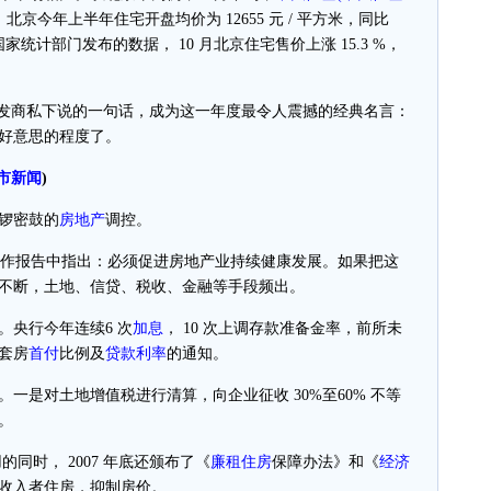
北京今年上半年住宅开盘均价为 12655 元 / 平方米，同比
人；国家统计部门发布的数据， 10 月北京住宅售价上涨 15.3 %，
开发商私下说的一句话，成为这一年度最令人震撼的经典名言：
好意思的程度了。
市新闻
)
锣密鼓的
房地产
调控。
府工作报告中指出：必须促进房地产业持续健康发展。如果把这
不断，土地、信贷、税收、金融等手段频出。
央行今年连续6 次
加息
， 10 次上调存款准备金率，前所未
套房
首付
比例及
贷款
利率
的通知。
是对土地增值税进行清算，向企业征收 30%至60% 不等
。
的同时， 2007 年底还颁布了《
廉租住房
保障办法》和《
经济
收入者住房，抑制房价。