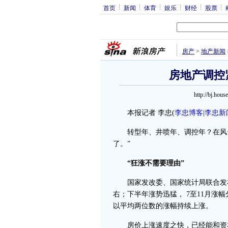
首页
新闻
体育
娱乐
财经
股票
房产
>
地产新闻
房地产调控
http://bj.h
本报记者 李忠
(
李忠博客
|
李忠新
转型年、井喷年、调控年？在风云变
了。”
“狂涨不需要理由”
国家发改委、国家统计局联合发布的
右；下半年涨势迅猛， 7至11月涨幅分别
以平均两位数的涨幅持续上涨。
房价上涨速度之快，已经能和资本市