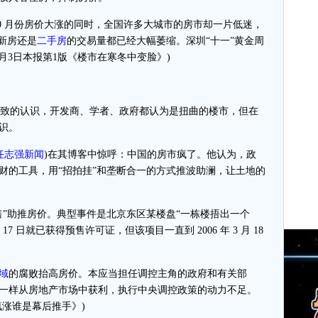
 月份房价大涨的同时，全国许多大城市的房市却一片低迷，
新房还是
二手房
的交易量都已经大幅萎缩。深圳“十一”黄金周
年12月3日本报第1版《楼市在寒冬中变脸》)
致的认识，开发商、学者、政府都认为是扭曲的楼市，但在
识。
任志强新闻
)
在其博客中惊呼：中国的房市疯了。他认为，政
财的工具，用“招拍挂”和垄断合一的方式推波助澜，让土地的
助推房价。典型事件是北京东区某楼盘“一栋楼捂出一个
 月 17 日就已获得预售许可证，但该项目一直到 2006 年 3 月 18
域
的腐败抬高房价。本应当担任调控主角的政府和有关部
一样从房地产市场中获利，执行中央调控政策的动力不足。
价疯涨谁是幕后推手》)