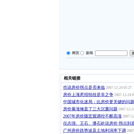
网页
新闻
相关链接
也说房价拐点是否来临
2007-12-24 05:27
房价上涨惹招拍挂是非之争
2007-12-24 0
中国城市化迷局：比房价更关键的问
房价暴涨掩盖了三大沉重问题
2007-12-2
2007年房价随宏观调控不断高涨
2007-12
任志强、王石、潘石屹说房价:拐点到
广州房价跌势波及土地利润率下调
2007