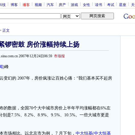
科技
博客
播客
视频
汽车
房产
游戏
女性
读书
考试
星座
天
>
正文
紧锣密鼓 房价涨幅持续上扬
ouse.sina.com.cn 2007年12月24日06:59
市场报
闻
)
峰
幻的 2007年，房价疯涨让百姓心痛：“我们基本买不起房
数据，全国70个大中城市房价上半年平均涨幅都在6%左
是7.5%、8.2%、8.9%、9.5%、10.5%。一些大城市更是
场相比。以北京市为例， 7 月下旬，
中大恒基
(
中大恒基