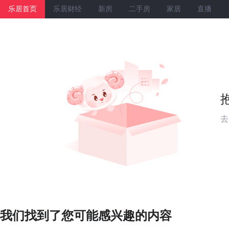
乐居首页
乐居财经
新房
二手房
家居
直播
去
我们找到了您可能感兴趣的内容