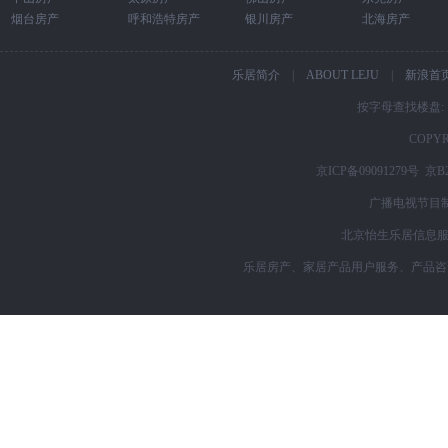
烟台房产
呼和浩特房产
银川房产
北海房产
乐居简介
|
ABOUT LEJU
|
新浪首
按字母查找楼盘
COPYR
京ICP备09091279号
京B2
广播电视节目制
北京怡生乐居信息服务
乐居房产、家居产品用户服务、产品咨询购买