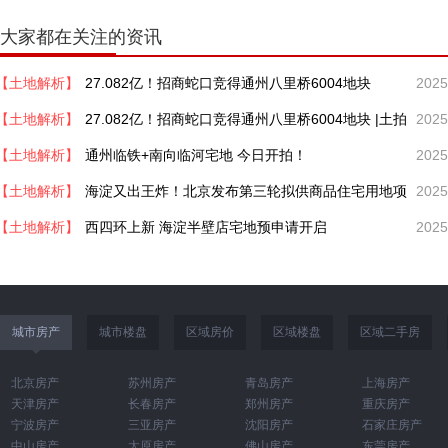
大家都在关注的资讯
【土地解析】
27.082亿！招商蛇口竞得通州八里桥6004地块
2025
【土地解析】
27.082亿！招商蛇口竞得通州八里桥6004地块 |土拍
2025
【土地解析】
快讯
通州临铁+南向临河宅地 今日开拍！
2025
【土地解析】
海淀又出王炸！北京发布第三轮拟供商品住宅用地项
2025
【土地解析】
目清单
西四环上新 海淀半壁店宅地预申请开启
2025
城市房产
城市楼盘
区域房价
区域楼盘
区域二手房
北京房产
苏州房产
青岛房产
上海房产
天津房产
长春房产
郑州房产
重庆房产
宁波房产
三亚房产
沈阳房产
石家庄房产
中山房产
太原房产
佛山房产
东莞房产