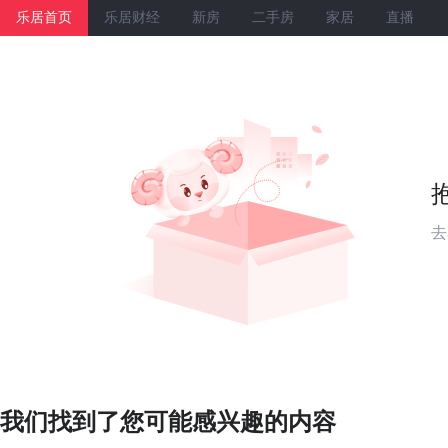
乐居首页
乐居财经
新房
二手房
家居
直播
去
我们找到了您可能感兴趣的内容