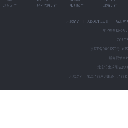
烟台房产
呼和浩特房产
银川房产
北海房产
乐居简介
|
ABOUT LEJU
|
新浪首
按字母查找楼盘
COPYR
京ICP备09091279号
京B2
广播电视节目制
北京怡生乐居信息服务
乐居房产、家居产品用户服务、产品咨询购买