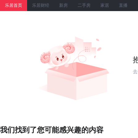
乐居首页
乐居财经
新房
二手房
家居
直播
去
我们找到了您可能感兴趣的内容