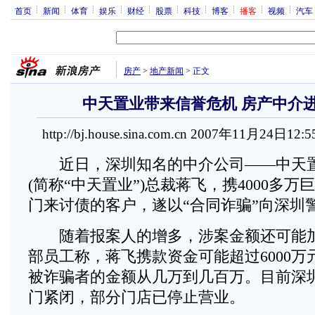
首页
新闻
体育
娱乐
财经
股票
科技
博客
播客
视频
汽车
房产
>
地产新闻
>
正文
中天置业带来信誉危机 房产中介
http://bj.house.sina.com.cn 2007年11月24日12:
近日，深圳知名的中介公司——中天置
(简称“中天置业”)总裁蒋飞，携4000多
门来讨债的客户，遂以“合同诈骗”向深圳
随着报案人的增多，涉案金额还可能加
部员工称，蒋飞携款资金可能超过6000
被诈骗者的金额从几万到几百万。目前深
门紧闭，部分门店已停止营业。