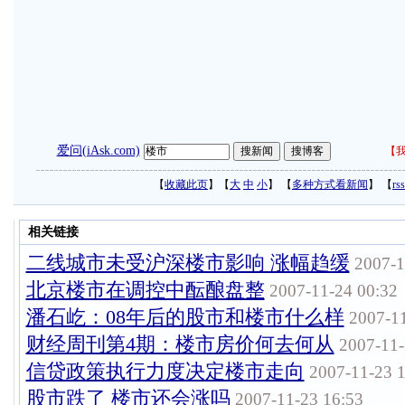
爱问(iAsk.com)
【
我
【
收藏此页
】【
大
中
小
】 【
多种方式看新闻
】 【
r
相关链接
二线城市未受沪深楼市影响 涨幅趋缓
2007-1
北京楼市在调控中酝酿盘整
2007-11-24 00:32
潘石屹：08年后的股市和楼市什么样
2007-11
财经周刊第4期：楼市房价何去何从
2007-11-
信贷政策执行力度决定楼市走向
2007-11-23 1
股市跌了 楼市还会涨吗
2007-11-23 16:53