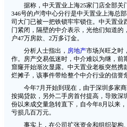
据称，中天置业上海25家门店全部关
346号的卢湾中心分行是中天置业上海总
司大门已被一把铁锁牢牢锁住。中天置业
门紧闭，隔壁的中介表示，光他们知道的
户47万房款、2万多订金。
分析人士指出，
房地产
市场兴旺之时
作。房产交易低迷时，中介难以为继，前
窟窿开始渐次显露。中天置业老板突然携
烂摊子，该事件带给整个中介行业的信誉
今年7月开始到现在，由于深圳多家商
按揭贷款，另外二手房首付提高，导致深
份以来成交量急转直下，自今年8月以来
亏损几百万元。
事实上，在公司扩张资金和组织架构、