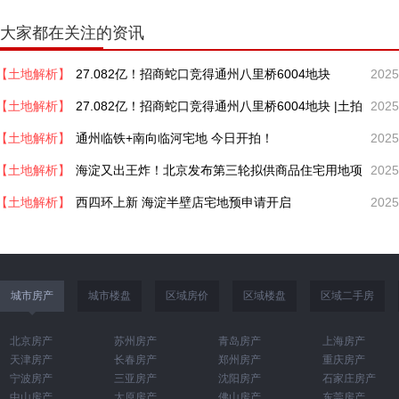
大家都在关注的资讯
【土地解析】
27.082亿！招商蛇口竞得通州八里桥6004地块
2025
【土地解析】
27.082亿！招商蛇口竞得通州八里桥6004地块 |土拍
2025
【土地解析】
快讯
通州临铁+南向临河宅地 今日开拍！
2025
【土地解析】
海淀又出王炸！北京发布第三轮拟供商品住宅用地项
2025
【土地解析】
目清单
西四环上新 海淀半壁店宅地预申请开启
2025
城市房产
城市楼盘
区域房价
区域楼盘
区域二手房
北京房产
苏州房产
青岛房产
上海房产
天津房产
长春房产
郑州房产
重庆房产
宁波房产
三亚房产
沈阳房产
石家庄房产
中山房产
太原房产
佛山房产
东莞房产