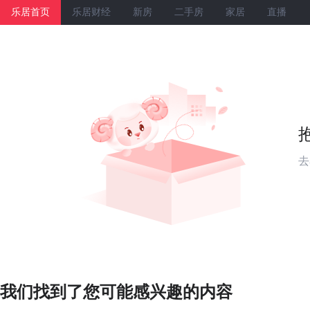
乐居首页
乐居财经
新房
二手房
家居
直播
去
我们找到了您可能感兴趣的内容