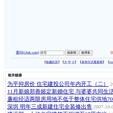
爱问(iAsk.com)
【
【
收藏此页
】【
大
中
小
】 【
多种方式看新闻
】 【
r
相关链接
为平抑房价 住宅建投公司年内开工（二）
2
11月新娘郑善姬定新婚住宅 与婆婆共同生活
廉租经适两限房用地不低于整体住宅供地70
深圳 明年三成新建住宅全装修出售
2007-10-0