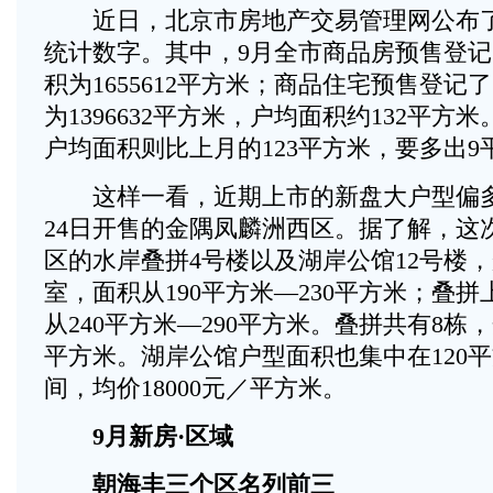
近日，北京市房地产交易管理网公布了
统计数字。其中，9月全市商品房预售登记了
积为1655612平方米；商品住宅预售登记了
为1396632平方米，户均面积约132平
户均面积则比上月的123平方米，要多出9
这样一看，近期上市的新盘大户型偏多
24日开售的金隅凤麟洲西区。据了解，这
区的水岸叠拼4号楼以及湖岸公馆12号楼
室，面积从190平方米—230平方米；叠
从240平方米—290平方米。叠拼共有8栋，
平方米。湖岸公馆户型面积也集中在120平
间，均价18000元／平方米。
9月新房·区域
朝海丰三个区名列前三