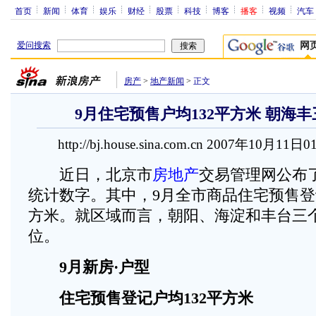
首页
新闻
体育
娱乐
财经
股票
科技
博客
播客
视频
汽车
爱问搜索
网
房产
>
地产新闻
>
正文
9月住宅预售户均132平方米 朝海
http://bj.house.sina.com.cn 2007年10月11日0
近日，北京市
房地产
交易管理网公布
统计数字。其中，9月全市商品住宅预售登
方米。就区域而言，朝阳、海淀和丰台三
位。
9月新房·户型
住宅预售登记户均132平方米