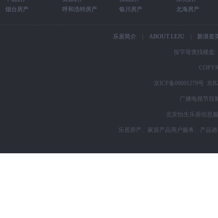
烟台房产
呼和浩特房产
银川房产
北海房产
乐居简介
|
ABOUT LEJU
|
新浪首
按字母查找楼盘
COPYR
京ICP备09091279号
京B2
广播电视节目制
北京怡生乐居信息服务
乐居房产、家居产品用户服务、产品咨询购买