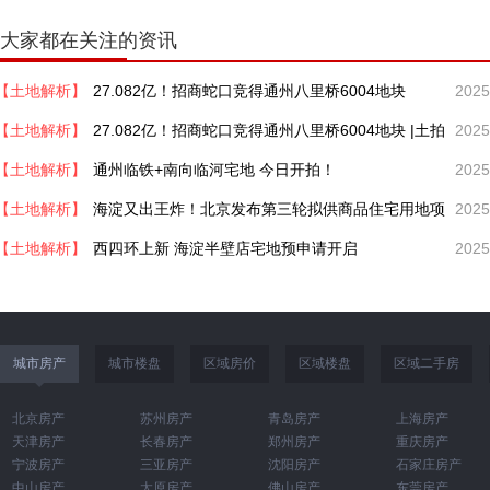
大家都在关注的资讯
【土地解析】
27.082亿！招商蛇口竞得通州八里桥6004地块
2025
【土地解析】
27.082亿！招商蛇口竞得通州八里桥6004地块 |土拍
2025
【土地解析】
快讯
通州临铁+南向临河宅地 今日开拍！
2025
【土地解析】
海淀又出王炸！北京发布第三轮拟供商品住宅用地项
2025
【土地解析】
目清单
西四环上新 海淀半壁店宅地预申请开启
2025
城市房产
城市楼盘
区域房价
区域楼盘
区域二手房
北京房产
苏州房产
青岛房产
上海房产
天津房产
长春房产
郑州房产
重庆房产
宁波房产
三亚房产
沈阳房产
石家庄房产
中山房产
太原房产
佛山房产
东莞房产