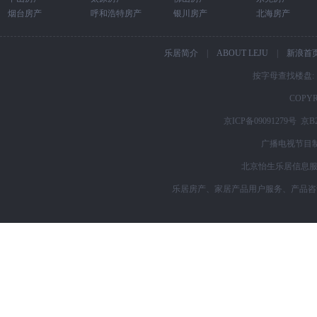
烟台房产
呼和浩特房产
银川房产
北海房产
乐居简介
|
ABOUT LEJU
|
新浪首
按字母查找楼盘
COPYR
京ICP备09091279号
京B2
广播电视节目制
北京怡生乐居信息服务
乐居房产、家居产品用户服务、产品咨询购买