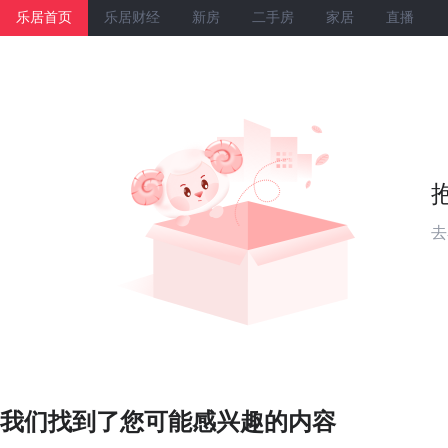
乐居首页
乐居财经
新房
二手房
家居
直播
去
我们找到了您可能感兴趣的内容