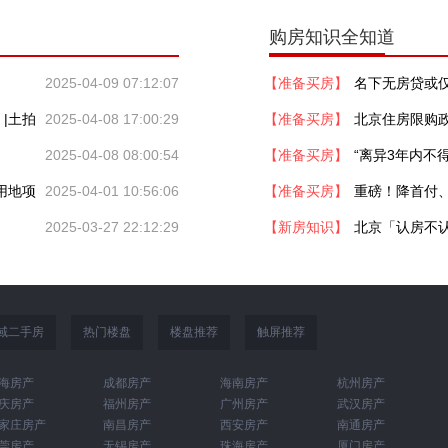
购房知识全知道
2025-04-09 07:12:07
【准备买房】
名下无房贷或
 |土拍
2025-04-08 17:00:29
【准备买房】
贷执行
北京住房限购
2025-04-08 08:00:54
【准备买房】
外新购一套房
“离异3年内不
用地项
2025-04-01 10:56:06
【准备买房】
出利好“补丁”
重磅！降首付
2025-03-27 22:12:29
【新房知识】
房政策
北京「认房不
域二手房
热门楼盘
楼盘推荐
触屏推荐
海房产
成都房产
海南房产
杭州房产
庆房产
福州房产
广州房产
武汉房产
家庄房产
南昌房产
西安房产
南通房产
莞房产
无锡房产
珠海房产
厦门房产