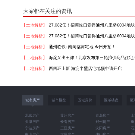
大家都在关注的资讯
【土地解析】
27.082亿！招商蛇口竞得通州八里桥6004地块
【土地解析】
27.082亿！招商蛇口竞得通州八里桥6004地块
【土地解析】
快讯
通州临铁+南向临河宅地 今日开拍！
【土地解析】
海淀又出王炸！北京发布第三轮拟供商品住宅
【土地解析】
目清单
西四环上新 海淀半壁店宅地预申请开启
城市房产
城市楼盘
区域房价
区域楼盘
区
北京房产
苏州房产
青岛房产
上
天津房产
长春房产
郑州房产
重
宁波房产
三亚房产
沈阳房产
石
中山房产
太原房产
佛山房产
东