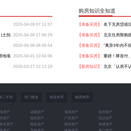
购房知识全知道
2025-04-09 07:12:07
【准备买房】
名下无房贷或
 |土拍
2025-04-08 17:00:29
【准备买房】
贷执行
北京住房限购
2025-04-08 08:00:54
【准备买房】
外新购一套房
“离异3年内不
用地项
2025-04-01 10:56:06
【准备买房】
出利好“补丁”
重磅！降首付
2025-03-27 22:12:29
【新房知识】
房政策
北京「认房不
域二手房
热门楼盘
楼盘推荐
触屏推荐
海房产
成都房产
海南房产
杭州房产
庆房产
福州房产
广州房产
武汉房产
家庄房产
南昌房产
西安房产
南通房产
莞房产
无锡房产
珠海房产
厦门房产