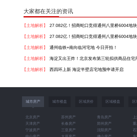
大家都在关注的资讯
【土地解析】
27.082亿！招商蛇口竞得通州八里桥6004地块
【土地解析】
27.082亿！招商蛇口竞得通州八里桥6004地块
【土地解析】
快讯
通州临铁+南向临河宅地 今日开拍！
【土地解析】
海淀又出王炸！北京发布第三轮拟供商品住宅
【土地解析】
目清单
西四环上新 海淀半壁店宅地预申请开启
城市房产
城市楼盘
区域房价
区域楼盘
区
北京房产
苏州房产
青岛房产
上
天津房产
长春房产
郑州房产
重
宁波房产
三亚房产
沈阳房产
石
中山房产
太原房产
佛山房产
东