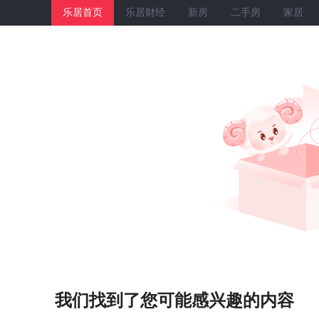
乐居首页
乐居财经
新房
二手房
家居
我们找到了您可能感兴趣的内容