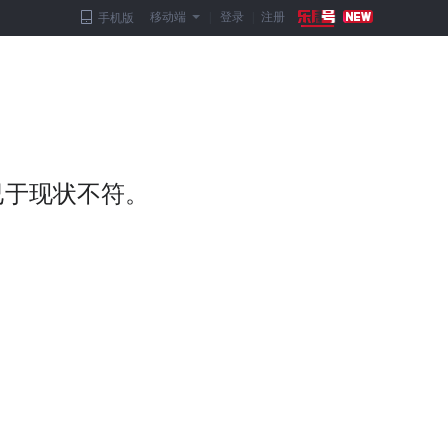
移动端
|
登录
|
注册
手机版
已于现状不符。