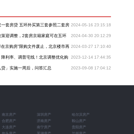
仅一套房贷 五环外买第三套参照二套房
2024-05-16 23:15:18
政策迎调整，2套房京籍家庭可在五环
2024-04-30 20:12:29
得在京购房”限购文件废止，北京楼市再
2024-03-27 17:10:40
、降利率、调普宅线！北京调整优化购
2023-12-14 17:44:35
认贷」实施一周后，问答汇总
2023-09-08 17:04:12
南京房产
深圳房产
哈尔滨房产
合肥房产
济南房产
鞍山房产
大连房产
南宁房产
贵阳房产
包头房产
芜湖房产
兰州房产