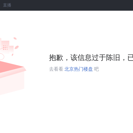
直播
抱歉，该信息过于陈旧，
去看看
北京热门楼盘
吧