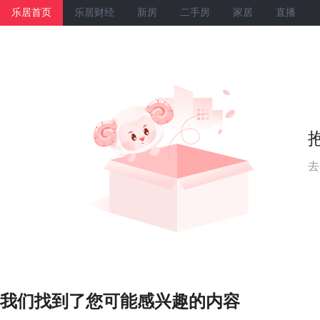
乐居首页
乐居财经
新房
二手房
家居
直播
去
我们找到了您可能感兴趣的内容