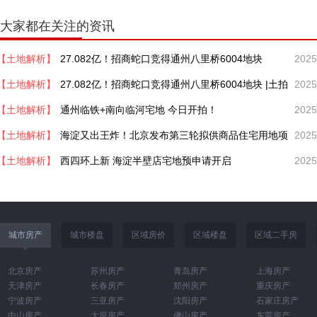
大家都在关注的资讯
【土地解析】
27.082亿！招商蛇口竞得通州八里桥6004地块
2025
【土地解析】
27.082亿！招商蛇口竞得通州八里桥6004地块 |土拍
2025
【土地解析】
快讯
通州临铁+南向临河宅地 今日开拍！
2025
【土地解析】
海淀又出王炸！北京发布第三轮拟供商品住宅用地项
2025
【土地解析】
目清单
西四环上新 海淀半壁店宅地预申请开启
2025
城市房产
城市楼盘
区域房价
区域楼盘
区域二手房
北京房产
苏州房产
青岛房产
上海房产
天津房产
长春房产
郑州房产
重庆房产
宁波房产
三亚房产
沈阳房产
石家庄房产
中山房产
太原房产
佛山房产
东莞房产