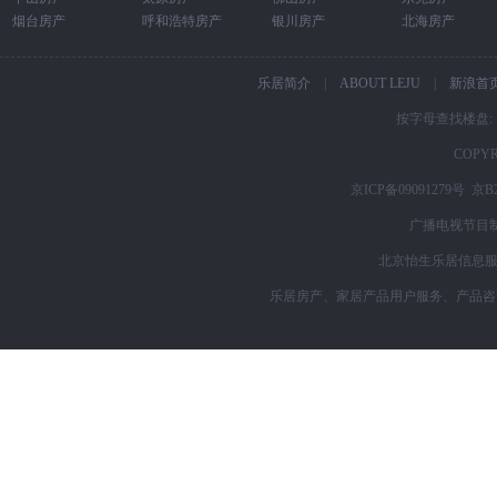
烟台房产
呼和浩特房产
银川房产
北海房产
乐居简介
|
ABOUT LEJU
|
新浪首
按字母查找楼盘
COPYR
京ICP备09091279号
京B2
广播电视节目制
北京怡生乐居信息服务
乐居房产、家居产品用户服务、产品咨询购买