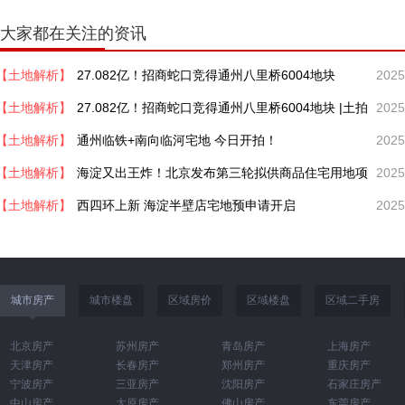
大家都在关注的资讯
【土地解析】
27.082亿！招商蛇口竞得通州八里桥6004地块
2025
【土地解析】
27.082亿！招商蛇口竞得通州八里桥6004地块 |土拍
2025
【土地解析】
快讯
通州临铁+南向临河宅地 今日开拍！
2025
【土地解析】
海淀又出王炸！北京发布第三轮拟供商品住宅用地项
2025
【土地解析】
目清单
西四环上新 海淀半壁店宅地预申请开启
2025
城市房产
城市楼盘
区域房价
区域楼盘
区域二手房
北京房产
苏州房产
青岛房产
上海房产
天津房产
长春房产
郑州房产
重庆房产
宁波房产
三亚房产
沈阳房产
石家庄房产
中山房产
太原房产
佛山房产
东莞房产