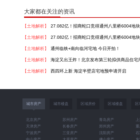
大家都在关注的资讯
【土地解析】
27.082亿！招商蛇口竞得通州八里桥6004地块
【土地解析】
27.082亿！招商蛇口竞得通州八里桥6004地块
【土地解析】
快讯
通州临铁+南向临河宅地 今日开拍！
【土地解析】
海淀又出王炸！北京发布第三轮拟供商品住宅
【土地解析】
目清单
西四环上新 海淀半壁店宅地预申请开启
城市房产
城市楼盘
区域房价
区域楼盘
区
北京房产
苏州房产
青岛房产
上
天津房产
长春房产
郑州房产
重
宁波房产
三亚房产
沈阳房产
石
中山房产
太原房产
佛山房产
东