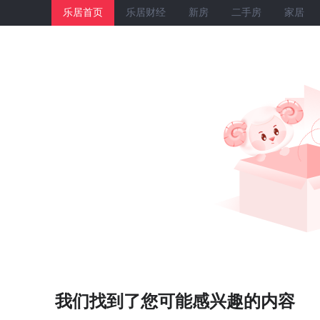
乐居首页
乐居财经
新房
二手房
家居
我们找到了您可能感兴趣的内容