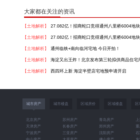
大家都在关注的资讯
【土地解析】
27.082亿！招商蛇口竞得通州八里桥6004地块
【土地解析】
27.082亿！招商蛇口竞得通州八里桥6004地块
【土地解析】
快讯
通州临铁+南向临河宅地 今日开拍！
【土地解析】
海淀又出王炸！北京发布第三轮拟供商品住宅
【土地解析】
目清单
西四环上新 海淀半壁店宅地预申请开启
城市房产
城市楼盘
区域房价
区域楼盘
区
北京房产
苏州房产
青岛房产
上
天津房产
长春房产
郑州房产
重
宁波房产
三亚房产
沈阳房产
石
中山房产
太原房产
佛山房产
东