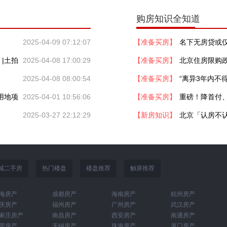
购房知识全知道
2025-04-09 07:12:07
【准备买房】
名下无房贷或
 |土拍
2025-04-08 17:00:29
【准备买房】
贷执行
北京住房限购
2025-04-08 08:00:54
【准备买房】
外新购一套房
“离异3年内不
用地项
2025-04-01 10:56:06
【准备买房】
出利好“补丁”
重磅！降首付
2025-03-27 22:12:29
【新房知识】
房政策
北京「认房不
域二手房
热门楼盘
楼盘推荐
触屏推荐
海房产
成都房产
海南房产
杭州房产
庆房产
福州房产
广州房产
武汉房产
家庄房产
南昌房产
西安房产
南通房产
莞房产
无锡房产
珠海房产
厦门房产