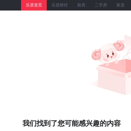
乐居首页
乐居财经
新房
二手房
家居
我们找到了您可能感兴趣的内容