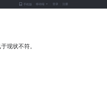
移动端
|
登录
|
注册
手机版
已于现状不符。