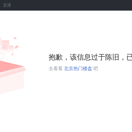
直播
抱歉，该信息过于陈旧，
去看看
北京热门楼盘
吧